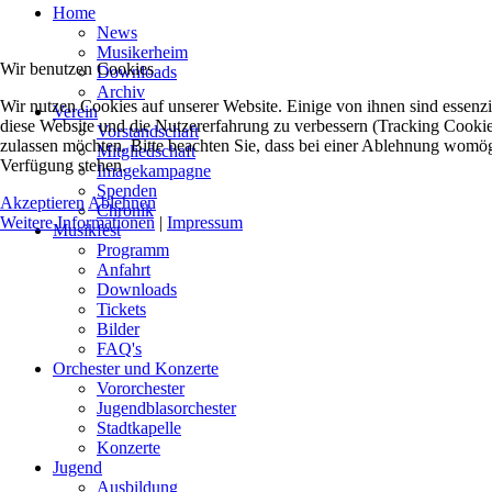
Home
News
Musikerheim
Wir benutzen Cookies
Downloads
Archiv
Wir nutzen Cookies auf unserer Website. Einige von ihnen sind essenzie
Verein
diese Website und die Nutzererfahrung zu verbessern (Tracking Cookies
Vorstandschaft
zulassen möchten. Bitte beachten Sie, dass bei einer Ablehnung womögli
Mitgliedschaft
Verfügung stehen.
Imagekampagne
Spenden
Akzeptieren
Ablehnen
Chronik
Weitere Informationen
|
Impressum
Musikfest
Programm
Anfahrt
Downloads
Tickets
Bilder
FAQ's
Orchester und Konzerte
Vororchester
Jugendblasorchester
Stadtkapelle
Konzerte
Jugend
Ausbildung