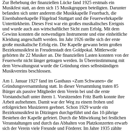
Zur Behebung der finanziellen Lücke fand 1925 erstmals ein
Musikfest statt, an dem sich 15 Musikgruppen beteiligten. Darunter
befanden sich unter anderem die Musikkapelle Feuerbach, die
Eisenbahnerkapelle Flügelrad Stuttgart und die Feuerwehrkapelle
Untertürkheim. Dieses Fest war ein großes musikalisches Ereignis
und wurde auch aus wirtschaftlicher Sicht zum Erfolg. Mit dem
Gewinn konnten die notwendigen Instrumente und eine einheitliche
Kleidung angeschafft werden. Im Jahr 1926 stellte sich der erste
große musikalische Erfolg ein. Die Kapelle gewann beim großen
Bezirksmusikfest in Freudenstadt den Goldpokal. Mittlerweile
gehörten ihr 22 Musiker an. Die finanziellen Lasten konnten von der
Feuerwehr nicht länger getragen werden. In Übereinstimmung mit
dem Verwaltungsrat wurde die Gründung eines selbstständigen
Musikvereins beschlossen.
Am 1. Januar 1927 fand im Gasthaus »Zum Schwanen« die
Gründungsversammlung statt. In dieser Versammlung traten 85
Bürger als passive Mitglieder dem Verein bei und die erste
Vorstandschaft unter ihrem 1. Vorsitzenden Fritz Barth konnte ihre
Arbeit aufnehmen. Damit war der Weg zu einem frohen und
erfolgreichen Musizieren geebnet. Schon 1929 wurde ein
Bezirksmusikfest in Ditzingen durchgeführt und das 10-jährige
Bestehen der Kapelle gefeiert. Durch die Mitwirkung bei festlichen
Veranstaltungen und durch das Abhalten von Platzkonzerten erwarb
sich der Verein viele Freunde und Förderer. Im Jahre 1935 zählte