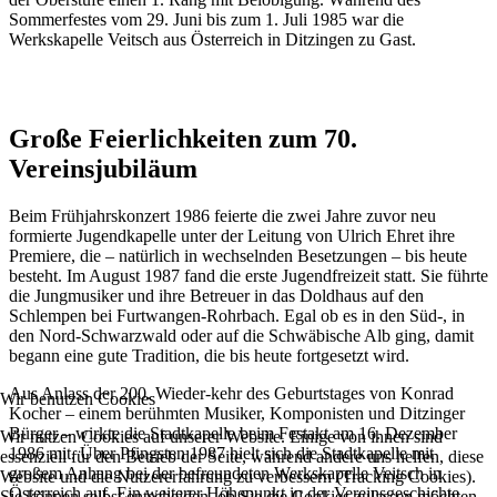
Sommerfestes vom 29. Juni bis zum 1. Juli 1985 war die
Werkskapelle Veitsch aus Österreich in Ditzingen zu Gast.
Große Feierlichkeiten zum 70.
Vereinsjubiläum
Beim Frühjahrskonzert 1986 feierte die zwei Jahre zuvor neu
formierte Jugendkapelle unter der Leitung von Ulrich Ehret ihre
Premiere, die – natürlich in wechselnden Besetzungen – bis heute
besteht. Im August 1987 fand die erste Jugendfreizeit statt. Sie führte
die Jungmusiker und ihre Betreuer in das Doldhaus auf den
Schlempen bei Furtwangen-Rohrbach. Egal ob es in den Süd-, in
den Nord-Schwarzwald oder auf die Schwäbische Alb ging, damit
begann eine gute Tradition, die bis heute fortgesetzt wird.
Aus Anlass der 200. Wieder-kehr des Geburtstages von Konrad
Wir benutzen Cookies
Kocher – einem berühmten Musiker, Komponisten und Ditzinger
Bürger – wirkte die Stadtkapelle beim Festakt am 16. Dezember
Wir nutzen Cookies auf unserer Website. Einige von ihnen sind
1986 mit. Über Pfingsten 1987 hielt sich die Stadtkapelle mit
essenziell für den Betrieb der Seite, während andere uns helfen, diese
großem Anhang bei der befreundeten Werkskapelle Veitsch in
Website und die Nutzererfahrung zu verbessern (Tracking Cookies).
Österreich auf. Ein weiterer Höhepunkt in der Vereinsgeschichte
Sie können selbst entscheiden, ob Sie die Cookies zulassen möchten.