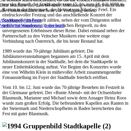
war der Besuch der Stadtkapelle vom 15. bis zum 18. Juli 1988 in
Bitte beachten Sie, dass bei einer Ablehnung womöglich nicht mehr
Ranten in der Steiermark, der Heimat von Nikolaus Feiel. Ein
alle Funktionalitäten der Seite zur Verfügung stehen.
eindrucksvoller Festzug und das anschließende Konzert der
Stadtkapelle im Festzelt zählen, neben der vom Dirigenten selbst
Akzeptieren
Ablehnen
geführten Wanderung in der herrlichen Bergwelt, zu den
Weitere Informationen
|
Impressum
unvergessenen Erlebnissen dieser Reise. Dabei entstand neben der
Partnerschaft zu den Veitscher Musikern eine weitere enge
Verbindung nach Österreich, die bis heute Bestand hat.
1989 wurde das 70-jährige Jubiläum gefeiert. Die
Jubiläumsveranstaltungen begannen am 15. April mit dem
Jubiläumskonzert in der Stadthalle, bei dem die Stadtkapelle in
neuer Einheitskleidung auftrat. Vor Beginn des Konzertes wurde
eine von Wilhelm Klein in mühevoller Arbeit zusammengestellte
Fotoausstellung im Foyer der Stadthalle feierlich eröffnet.
Vom 10. bis 12. Juni wurde das 70-jährige Bestehen im Festzelt in
der Glemsaue gefeiert. Der »Bunte Abend« mit der Ochsenfurter
Blasmusik, Marianne und Michael sowie dem Ansager Heinz Roos
wurde zum großen Erfolg. Die befreundeten Kapellen aus Ranten in
der Steiermark und Niederschopfheim in Baden bereicherten das
Fest mit guter Blasmusik.