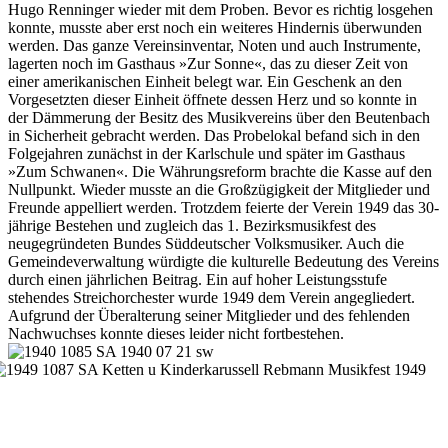
Hugo Renninger wieder mit dem Proben. Bevor es richtig losgehen
konnte, musste aber erst noch ein weiteres Hindernis überwunden
werden. Das ganze Vereinsinventar, Noten und auch Instrumente,
lagerten noch im Gasthaus »Zur Sonne«, das zu dieser Zeit von
einer amerikanischen Einheit belegt war. Ein Geschenk an den
Vorgesetzten dieser Einheit öffnete dessen Herz und so konnte in
der Dämmerung der Besitz des Musikvereins über den Beutenbach
in Sicherheit gebracht werden. Das Probelokal befand sich in den
Folgejahren zunächst in der Karlschule und später im Gasthaus
»Zum Schwanen«. Die Währungsreform brachte die Kasse auf den
Nullpunkt. Wieder musste an die Großzügigkeit der Mitglieder und
Freunde appelliert werden. Trotzdem feierte der Verein 1949 das 30-
jährige Bestehen und zugleich das 1. Bezirksmusikfest des
neugegründeten Bundes Süddeutscher Volksmusiker. Auch die
Gemeindeverwaltung würdigte die kulturelle Bedeutung des Vereins
durch einen jährlichen Beitrag. Ein auf hoher Leistungsstufe
stehendes Streichorchester wurde 1949 dem Verein angegliedert.
Aufgrund der Überalterung seiner Mitglieder und des fehlenden
Nachwuchses konnte dieses leider nicht fortbestehen.