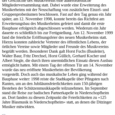
der Geschichte des Musikvereins eine außerordentliche
Mitgliederversammlung statt. Dabei wurde eine Erweiterung des
Musikerheims mit der Neuschaffung von zusätzlichen Einzel- und
Gruppenproberäumen beschlossen. Fast auf den Tag genau ein Jahr
später, am 12. November 1998, konnte bereits das Richtfest am
Erweiterungsbau des Musikerheims gefeiert und damit die erste
Bauphase erfolgreich abgeschlossen werden. Wiederum ein Jahr
dauerte es schließlich bis zur Fertigstellung. Am 12. November 1999
fand die feierliche Eröffnungsfeier des neuen Musikerheims statt.
Hierzu konnten zahlreiche Vertreter des öffentlichen Lebens, der
örtlichen Vereine sowie Mitglieder und Freunde des Musikvereins
begrüßt werden. Besonderer Dank galt Horst Fuchs (Bauleiter),
Walter Baur, Fritz Drechsel, Horst Güllich, Gerhard Kocher und
Albert Siegle, die durch ihren unermüdlichen Einsatz diesen Ausbau
ermöglicht hatten. Mit einem Tag der offenen Tür am 14. November
wurde das neu eröffnete Musikerheim der Bevölkerung
vorgestellt. Doch auch das musikalische Leben ging während der
Bauphase weiter: 1998 reiste die Stadtkapelle über Pfingsten nach
Ranten, um an den Jubiläumsfeierlichkeiten zum 150-jährigen
Bestehen der Schützenmusikkapelle teilzunehmen. Im September
stand die Reise zur badischen Partnerkapelle in Niederschopfheim
an. Dort fanden zu diesem Zeitpunkt die Feierlichkeiten zu »125
Jahre Blasmusik in Niederschopfheim« statt, an denen die Ditzinger
Musiker mitwirkten.