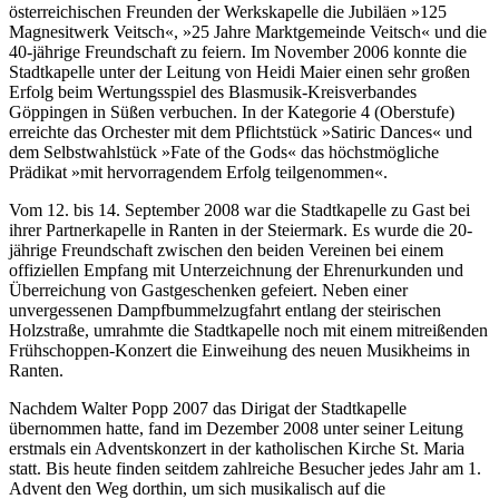
österreichischen Freunden der Werkskapelle die Jubiläen »125
Magnesitwerk Veitsch«, »25 Jahre Marktgemeinde Veitsch« und die
40-jährige Freundschaft zu feiern. Im November 2006 konnte die
Stadtkapelle unter der Leitung von Heidi Maier einen sehr großen
Erfolg beim Wertungsspiel des Blasmusik-Kreisverbandes
Göppingen in Süßen verbuchen. In der Kategorie 4 (Oberstufe)
erreichte das Orchester mit dem Pflichtstück »Satiric Dances« und
dem Selbstwahlstück »Fate of the Gods« das höchstmögliche
Prädikat »mit hervorragendem Erfolg teilgenommen«.
Vom 12. bis 14. September 2008 war die Stadtkapelle zu Gast bei
ihrer Partnerkapelle in Ranten in der Steiermark. Es wurde die 20-
jährige Freundschaft zwischen den beiden Vereinen bei einem
offiziellen Empfang mit Unterzeichnung der Ehrenurkunden und
Überreichung von Gastgeschenken gefeiert. Neben einer
unvergessenen Dampfbummelzugfahrt entlang der steirischen
Holzstraße, umrahmte die Stadtkapelle noch mit einem mitreißenden
Frühschoppen-Konzert die Einweihung des neuen Musikheims in
Ranten.
Nachdem Walter Popp 2007 das Dirigat der Stadtkapelle
übernommen hatte, fand im Dezember 2008 unter seiner Leitung
erstmals ein Adventskonzert in der katholischen Kirche St. Maria
statt. Bis heute finden seitdem zahlreiche Besucher jedes Jahr am 1.
Advent den Weg dorthin, um sich musikalisch auf die