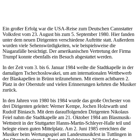
Ein großer Erfolg war die USA-Reise zum Deutschen Cannstatter
Volksfest vom 23. August bis zum 5. September 1980. Hier fanden
unter dem neuen Dirigenten verschiedene Auftritte statt. Außerdem
wurden viele Sehenswürdigkeiten, wie beispielsweise die
Niagarafälle besichtigt. Der amerikanischen Vertretung der Firma
Trumpf konnte ebenfalls ein Besuch abgestattet werden.
In der Zeit vom 3. bis 6. Januar 1984 weilte die Stadtkapelle in der
damaligen Tschechoslowakei, um am internationalen Wettbewerb
der Blaskapellen in Brünn teilzunehmen. Mit einem achtbaren 2.
Platz in der Oberstufe und vielen Erinnerungen kehrten die Musiker
zurück.
In den Jahren von 1980 bis 1984 wurde das große Orchester von
drei Dirigenten geleitet: Werner Kempe, Jochen Holzwarth und
Rudolf Biniasch. Mit dem darauffolgenden Dirigenten Nikolaus
Feiel nahm die Stadtkapelle am 21. Oktober 1984 am Blasmusik-
Wettstreit in der Stuttgarter Hanns-Martin-Schleyer-Halle teil und
belegte einen guten Mittelplatz. Am 2. Juni 1985 erreichten die
Musiker beim Wertungsspiel am Landesmusikfest in Tuttlingen in
der Oberstufe einen 1. Rang mit Belobigung. Während des