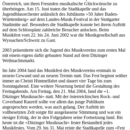
Österreich, um ihren Freunden musikalische Glückwünsche zu
überbringen. Am 15. Juni traten die Stadtkapelle und das
Jugendblasorchester anlässlich des Jubiläums »50 Jahre Baden-
Württemberg« auf dem Landes-Musik-Festival in der Stuttgarter
Stadtmitte auf. Besonders die Stadtkapelle konnte bei ihrem Auftritt
auf dem Schlossplatz zahlreiche Besucher anlocken. Beim
Musikfest vom 22. bis 24. Juni 2002 war die Musikgesellschaft aus
Wyssachen/Schweiz zu Gast.
2003 präsentierte sich die Jugend des Musikvereins zum ersten Mal
mit einem eigens dafür gebauten Stand auf dem Ditzinger
Weihnachtsmarkt.
Im Jahr 2004 fand das Musikfest des Musikvereins erstmals in
neuem Gewand und an neuem Termin statt. Das Fest beginnt seither
immer an Christi Himmelfahrt und dauert vier Tage bis zum
Sonntagabend. Eine weitere Neuerung betraf die Gestaltung des
Freitagabends. Am Freitag, den 21. Mai 2004, fand die »1.
Ditzinger Musiknacht« statt. Mit der österreichischen Rock- und
Coverband Raureif sollte vor allem das junge Publikum
angesprochen werden, was auch gelang. Der Auftritt im
vollbesetzten Zelt sorgte für ausgelassene Stimmung und war ein
riesiger Erfolg, der in den Folgejahren seine Fortsetzung fand. Bis
heute ist die »Ditzinger Musiknacht« fester Bestandteil jedes
Musikfestes. Vom 29. bis 31. Mai reiste die Stadtkapelle zum »Fest