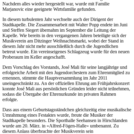
Nachdem alles wieder hergestellt war, wurde mit Familie
Marjanovic eine geeignete Wirtsfamilie gefunden.
In diesem turbulenten Jahr wechselte auch der Dirigent der
Stadtkapelle. Die Zusammenarbeit mit Walter Popp endete im Juni
und Steffen Siegert übernahm im September die Leitung der
Kapelle. Wie bereits in den vergangenen Jahren beteiligte sich der
Musikverein am Ditzinger Weihnachtsmarkt, wobei der Stand in
diesem Jahr nicht mehr ausschließlich durch die Jugendlichen
betreut wurde. Ein vereinseigenes Schlagzeug wurde für den neuen
Proberaum im Keller angeschafft.
Dem Vorschlag des Vorstands, José Mali für seine langjährige und
erfolgreiche Arbeit mit den Jugendorchestern zum Ehrenmitglied zu
ernennen, stimmte die Hauptversammlung im Jahr 2011
uneingeschränkt zu. An der offiziellen Ehrung am Frühjahrskonzert
konnte José Mali aus persönlichen Gründen leider nicht teilnehmen,
sodass die Übergabe der Ehrenurkunde im privaten Rahmen
erfolgte.
Dass aus einem Geburtstagsständchen gleichzeitig eine musikalische
Umrahmung eines Festaktes wurde, freute die Musiker der
Stadtkapelle besonders. Die Sporthalle Seehansen in Hirschlanden
wurde am 20. März. in »Alfred-Fögen-Halle« umbenannt. Zu
diesem Anlass überbrachte der Musikverein sein