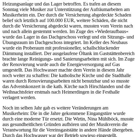
Heizungsanlage und das Lager betroffen. Es trafen an diesem
Sonntag viele Musiker zur Unterstützung der Aufräumarbeiten am
Musikerheim ein. Der durch die Versicherung abgedeckte Schaden
belief sich letztlich auf 100.000 EUR, weitere Schäden, die nicht
durch die Versicherung abgedeckt waren, mussten vom Verein nach
und nach allein gestemmt werden. Im Zuge des »Wiederaufbaus«
wurde das Lager in das Dachgeschoss verlegt und ein Sitzungs- und
Übungsraum im Dachgeschoss integriert. Im Keller des Neubaus
wurde ein Proberaum mit professioneller, schallschluckender
Dämmung installiert. Der ausgelaufene Öltank im Gaststättenbereich
brachte lange Reinigungs- und Sanierungsarbeiten mit sich. Im Zuge
der Renovierung wurde auch die Energieversorgung auf Gas
umgestellt. Das Hochwasser machte dem Verein in diesem Jahr
noch weiter zu schaffen: Die katholische Kirche und die Stadthalle
waren durch Renovierungsarbeiten nicht benutzbar und so musste
das Adventskonzert in die kath. Kirche nach Hirschlanden und die
Weihnachtsfeier erstmals nach Heimerdingen in die Festhalle
verlagert werden.
Noch im selben Jahr gab es weitere Veränderungen am
Musikerheim: Die in die Jahre gekommene Eingangstüre wurde
durch eine moderne Tür ersetzt. Die Wirtin, Nina Mühlböck, musste
aus gesundheitlichen Gründen aufhören und der Musikverein die
Verantwortung für die Vereinsgaststätte in andere Hände übergeben.
Durch das Hochwasser war der Betrieb sowieso eingestellt.