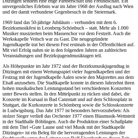
Ditzingen seitdem eine enge Partnerschaft und Freundschaft. Ein
unvergessliches Erlebnis war im Jahre 1968 der Ausflug nach Wien
und der damit verbundene Gegenbesuch in die Steiermark.
1969 fand das 50-jährige Jubiläum – verbunden mit dem 6.
Bezirksmusikfest in Leonberg-Schönbuch – statt. Mehr als 1.000
Musiker musizierten beim Massenchor vor dem Festzelt. Auch die
Werkskapelle Veitsch war zu Gast. Die neugegründete
Jugendkapelle trat bei diesem Fest erstmals in der Öffentlichkeit auf.
Mit viel Erfolg nahm sie in den folgenden Jahren an zahlreichen
Veranstaltungen und Bezirksjugendmusiktagen teil.
Als Höhepunkte im Jahr 1972 sind der Bezirksmusikjugendtag in
Ditzingen mit einem Wertungsspiel vieler Jugendkapellen und der
Festzug mit der Jugendkapelle Aalen sowie den Majorettes aus dem
Elsaß anzusehen. Die Stadtkapelle konnte in diesem Jahrzehnt ihren
hohen musikalischen Leistungsstand bei verschiedenen Konzerten
unter Beweis stellen. In den Mittelpunkt zu rücken sind dabei, die
Konzerte im Kursaal in Bad Cannstatt und auf dem Schlossplatz in
Stuttgart, die Kurkonzerte in Schömberg sowie die Schlosskonzerte
in Ludwigsburg. Das Jahr 1977 ist besonders hervorzuheben: Als
stolzer Sieger verließ das Orchester 1977 einen Blasmusik-Wettstreit
in der Stadthalle Böblingen. Auch die Produktion einer Schallplatte
mit dem Titel »Gute Laune und viel Musik mit der Stadtkapelle
Ditzingen« ist ein Beleg für die hervorragenden Leistungen der