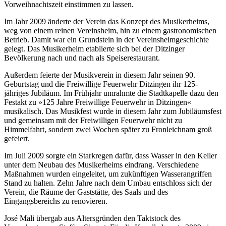
Vorweihnachtszeit einstimmen zu lassen.
Im Jahr 2009 änderte der Verein das Konzept des Musikerheims,
weg von einem reinen Vereinsheim, hin zu einem gastronomischen
Betrieb. Damit war ein Grundstein in der Vereinsheimgeschichte
gelegt. Das Musikerheim etablierte sich bei der Ditzinger
Bevölkerung nach und nach als Speiserestaurant.
Außerdem feierte der Musikverein in diesem Jahr seinen 90.
Geburtstag und die Freiwillige Feuerwehr Ditzingen ihr 125-
jähriges Jubiläum. Im Frühjahr umrahmte die Stadtkapelle dazu den
Festakt zu »125 Jahre Freiwillige Feuerwehr in Ditzingen«
musikalisch. Das Musikfest wurde in diesem Jahr zum Jubiläumsfest
und gemeinsam mit der Freiwilligen Feuerwehr nicht zu
Himmelfahrt, sondern zwei Wochen später zu Fronleichnam groß
gefeiert.
Im Juli 2009 sorgte ein Starkregen dafür, dass Wasser in den Keller
unter dem Neubau des Musikerheims eindrang. Verschiedene
Maßnahmen wurden eingeleitet, um zukünftigen Wasserangriffen
Stand zu halten. Zehn Jahre nach dem Umbau entschloss sich der
Verein, die Räume der Gaststätte, des Saals und des
Eingangsbereichs zu renovieren.
José Mali übergab aus Altersgründen den Taktstock des