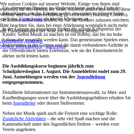
Wir nutzen Cookies auf unserer Website. Einige von ihnen sind
Ein alternativer Einstieg ins Orchester bietet auch das Ende der
essenziell für den Betrieb der Seite, während andere uns helfen, diese
Bläserklasse, um das Erlernte weiter anwenden zu können bietet
Website und die Nutzererfahrung zu verbessern (Tracking Cookies).
sich das
Vororchester
als idealer Übergang an.
Sie können selbst entscheiden, ob Sie die Cookies zulassen möchten.
Bitte beachten Sie, dass bei einer Ablehnung womöglich nicht mehr
In der Gruppe zu musizieren fördert die soziale Kompetenz der
alle Funktionalitäten der Seite zur Verfügung stehen.
Kinder. Selbst Musik zu machen ist ein Hobby, das bis ins hohe
Lebensalter ausgeübt werden kann. Das gemeinsame Spielen eines
Akzeptieren
Ablehnen
Instrumentes in der Gruppe und die damit verbundenen Auftritte in
Weitere Informationen
|
Impressum
der Öffentlichkeit bieten Erlebnisse, wie sie der Einzelunterricht
alleine nicht leisten kann.
Die Ausbildungskurse beginnen jährlich zum
Schuljahresbeginn 1. August. Die Anmeldefrist endet zum 29.
Juni. Anmeldungen werden von der
Jugendleitung
entgegengenommen.
Detaillierte Informationen zur Instrumentenauswahl, zu Miet- und
Kaufbedingungen sowie über die Ausbildungsgebühren erhalten Sie
beim
Jugendleiter
oder dessen Stellvertreter.
Neben der Musik spielt auch die Freizeit eine wichtige Rolle:
Zusätzliche Aktivitäten
– die sehr viel Spaß machen und die
Kameradschaft unter den Jugendlichen fördern – werden vom
Verein angeboten.