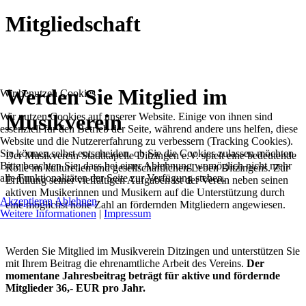
Mitgliedschaft
Werden Sie Mitglied im
Wir benutzen Cookies
Musikverein
Wir nutzen Cookies auf unserer Website. Einige von ihnen sind
essenziell für den Betrieb der Seite, während andere uns helfen, diese
Website und die Nutzererfahrung zu verbessern (Tracking Cookies).
Sie können selbst entscheiden, ob Sie die Cookies zulassen möchten.
Der Musikverein Stadtkapelle Ditzingen e.V. spielt eine bedeutende
Bitte beachten Sie, dass bei einer Ablehnung womöglich nicht mehr
Rolle im kulturellen und gesellschaftlichen Leben Ditzingens. Zur
alle Funktionalitäten der Seite zur Verfügung stehen.
Erfüllung seiner vielfältigen Aufgaben ist der Verein neben seinen
aktiven Musikerinnen und Musikern auf die Unterstützung durch
Akzeptieren
Ablehnen
eine möglichst hohe Zahl an fördernden Mitgliedern angewiesen.
Weitere Informationen
|
Impressum
Werden Sie Mitglied im Musikverein Ditzingen und unterstützen Sie
mit Ihrem Beitrag die ehrenamtliche Arbeit des Vereins.
Der
momentane Jahresbeitrag beträgt für aktive und fördernde
Mitglieder 36,- EUR pro Jahr.