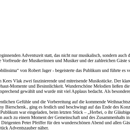
innenden Adventszeit statt, das nicht nur musikalisch, sondern auch 
te Vorfreude der Musikerinnen und Musiker und der zahlreichen Gäste 
lissima“ von Robert Jager - begeisterte das Publikum und führte es vor
Kees Vlak zwei faszinierende und mitreisende Musikstücke. Der klare,
nsehaut-Momente und Besinnlichkeit. Wunderschöne Melodien ließen di
sprechend gewählt und wurde mit viel Applaus bedacht. Als besonder
entlichen Gefühle und die Vorbereitung auf die kommende Weihnachts
y Bierschenk., ging es festlich und beschwingt auf das Ende des Konze
ublikum war eingeladen, beim letzten Stück – „Herbei, o ihr Gläubi
ern auch zu einem Moment der Gemeinschaft und des Zusammenhalts in 
m Dirigenten Peter Pfeiffer für den wunderschönen Abend und allen 
Stück Adventszauber näher.