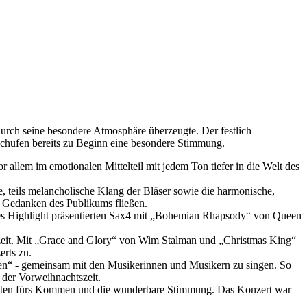
durch seine besondere Atmosphäre überzeugte. Der festlich
schufen bereits zu Beginn eine besondere Stimmung.
 allem im emotionalen Mittelteil mit jedem Ton tiefer in die Welt des
 teils melancholische Klang der Bläser sowie die harmonische,
e Gedanken des Publikums fließen.
es Highlight präsentierten Sax4 mit „Bohemian Rhapsody“ von Queen
zeit. Mit „Grace and Glory“ von Wim Stalman und „Christmas King“
rts zu.
gen“ - gemeinsam mit den Musikerinnen und Musikern zu singen. So
der Vorweihnachtszeit.
Gästen fürs Kommen und die wunderbare Stimmung. Das Konzert war