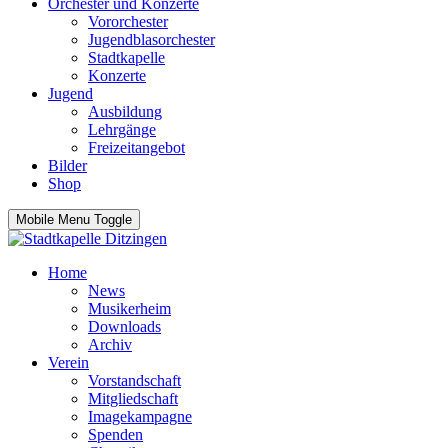
Orchester und Konzerte
Vororchester
Jugendblasorchester
Stadtkapelle
Konzerte
Jugend
Ausbildung
Lehrgänge
Freizeitangebot
Bilder
Shop
Mobile Menu Toggle
Home
News
Musikerheim
Downloads
Archiv
Verein
Vorstandschaft
Mitgliedschaft
Imagekampagne
Spenden