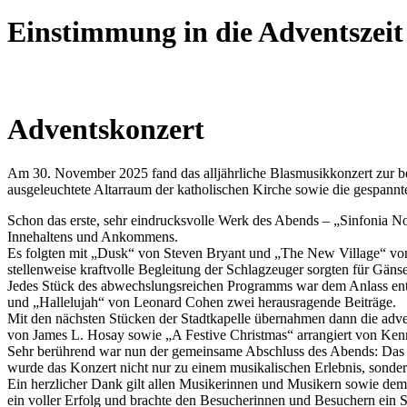
Einstimmung in die Adventszeit
Adventskonzert
Am 30. November 2025 fand das alljährliche Blasmusikkonzert zur beg
ausgeleuchtete Altarraum der katholischen Kirche sowie die gespann
Schon das erste, sehr eindrucksvolle Werk des Abends – „Sinfonia Nobi
Innehaltens und Ankommens.
Es folgten mit „Dusk“ von Steven Bryant und „The New Village“ von 
stellenweise kraftvolle Begleitung der Schlagzeuger sorgten für Gä
Jedes Stück des abwechslungsreichen Programms war dem Anlass ent
und „Hallelujah“ von Leonard Cohen zwei herausragende Beiträge.
Mit den nächsten Stücken der Stadtkapelle übernahmen dann die adv
von James L. Hosay sowie „A Festive Christmas“ arrangiert von Kenn
Sehr berührend war nun der gemeinsame Abschluss des Abends: Das P
wurde das Konzert nicht nur zu einem musikalischen Erlebnis, sond
Ein herzlicher Dank gilt allen Musikerinnen und Musikern sowie de
ein voller Erfolg und brachte den Besucherinnen und Besuchern ein 