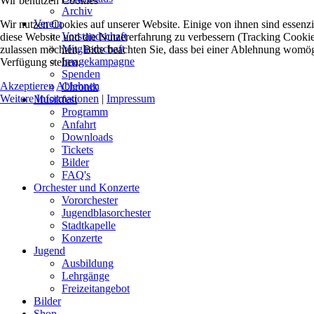
Wir benutzen Cookies
Archiv
Verein
Wir nutzen Cookies auf unserer Website. Einige von ihnen sind essenzie
Vorstandschaft
diese Website und die Nutzererfahrung zu verbessern (Tracking Cookies
Mitgliedschaft
zulassen möchten. Bitte beachten Sie, dass bei einer Ablehnung womögli
Imagekampagne
Verfügung stehen.
Spenden
Akzeptieren
Ablehnen
Chronik
Weitere Informationen
|
Impressum
Musikfest
Programm
Anfahrt
Downloads
Tickets
Bilder
FAQ's
Orchester und Konzerte
Vororchester
Jugendblasorchester
Stadtkapelle
Konzerte
Jugend
Ausbildung
Lehrgänge
Freizeitangebot
Bilder
Shop