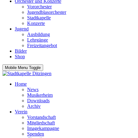
Orchester und Konzerte
Vororchester
Jugendblasorchester
Stadtkapelle
Konzerte
Jugend
Ausbildung
Lehrgänge
Freizeitangebot
Bilder
Shop
Mobile Menu Toggle
Home
News
Musikerheim
Downloads
Archiv
Verein
Vorstandschaft
Mitgliedschaft
Imagekampagne
Spenden