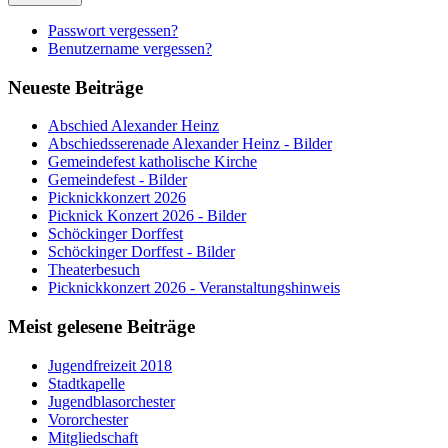
Passwort vergessen?
Benutzername vergessen?
Neueste Beiträge
Abschied Alexander Heinz
Abschiedsserenade Alexander Heinz - Bilder
Gemeindefest katholische Kirche
Gemeindefest - Bilder
Picknickkonzert 2026
Picknick Konzert 2026 - Bilder
Schöckinger Dorffest
Schöckinger Dorffest - Bilder
Theaterbesuch
Picknickkonzert 2026 - Veranstaltungshinweis
Meist gelesene Beiträge
Jugendfreizeit 2018
Stadtkapelle
Jugendblasorchester
Vororchester
Mitgliedschaft