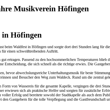
ahre Musikverein Höfingen
e in Höfingen
st beim Waldfest in Höfingen und sorgte dort drei Stunden lang für di
für einen schweißtreibenden Auftritt.
h gut ertragen. Passend zu den hochsommerlichen Temperaturen blieb d
 Entscheidung, die sich schnell als die richtige erwies. Die Gastgebe
hen, bevor abwechslungsreiche Unterhaltungsmusik für beste Stimmung
erinnen und Besucher den Weg zum Waldeck. Rund um die zentral geleg
Form von Wassereis für die gesamte Kapelle, vergingen die drei Stun
erwiesen sich als praktische Helfer und sorgten für zusätzliche Erfri
in voller Erfolg und bereitete sowohl der Stadtkapelle als auch dem 
ei den Gastgebern für die tolle Verpflegung und die Gastfreundschaft u