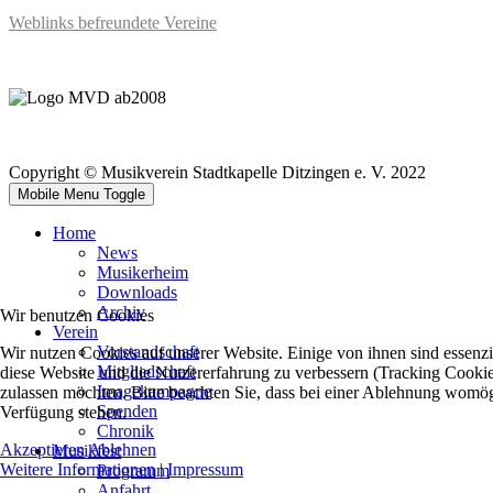
Weblinks befreundete Vereine
Copyright © Musikverein Stadtkapelle Ditzingen e. V. 2022
Mobile Menu Toggle
Home
News
Musikerheim
Downloads
Archiv
Wir benutzen Cookies
Verein
Vorstandschaft
Wir nutzen Cookies auf unserer Website. Einige von ihnen sind essenzie
Mitgliedschaft
diese Website und die Nutzererfahrung zu verbessern (Tracking Cookies
Imagekampagne
zulassen möchten. Bitte beachten Sie, dass bei einer Ablehnung womögli
Spenden
Verfügung stehen.
Chronik
Akzeptieren
Ablehnen
Musikfest
Weitere Informationen
|
Impressum
Programm
Anfahrt