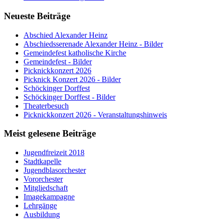
Neueste Beiträge
Abschied Alexander Heinz
Abschiedsserenade Alexander Heinz - Bilder
Gemeindefest katholische Kirche
Gemeindefest - Bilder
Picknickkonzert 2026
Picknick Konzert 2026 - Bilder
Schöckinger Dorffest
Schöckinger Dorffest - Bilder
Theaterbesuch
Picknickkonzert 2026 - Veranstaltungshinweis
Meist gelesene Beiträge
Jugendfreizeit 2018
Stadtkapelle
Jugendblasorchester
Vororchester
Mitgliedschaft
Imagekampagne
Lehrgänge
Ausbildung