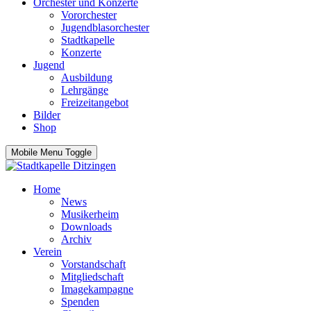
Orchester und Konzerte
Vororchester
Jugendblasorchester
Stadtkapelle
Konzerte
Jugend
Ausbildung
Lehrgänge
Freizeitangebot
Bilder
Shop
Mobile Menu Toggle
Home
News
Musikerheim
Downloads
Archiv
Verein
Vorstandschaft
Mitgliedschaft
Imagekampagne
Spenden