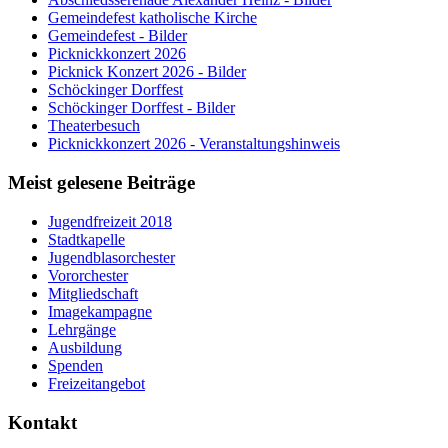
Gemeindefest katholische Kirche
Gemeindefest - Bilder
Picknickkonzert 2026
Picknick Konzert 2026 - Bilder
Schöckinger Dorffest
Schöckinger Dorffest - Bilder
Theaterbesuch
Picknickkonzert 2026 - Veranstaltungshinweis
Meist gelesene Beiträge
Jugendfreizeit 2018
Stadtkapelle
Jugendblasorchester
Vororchester
Mitgliedschaft
Imagekampagne
Lehrgänge
Ausbildung
Spenden
Freizeitangebot
Kontakt