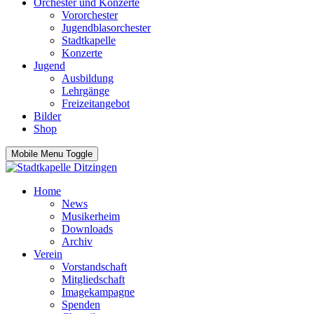
Orchester und Konzerte
Vororchester
Jugendblasorchester
Stadtkapelle
Konzerte
Jugend
Ausbildung
Lehrgänge
Freizeitangebot
Bilder
Shop
Mobile Menu Toggle
Home
News
Musikerheim
Downloads
Archiv
Verein
Vorstandschaft
Mitgliedschaft
Imagekampagne
Spenden