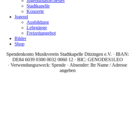
Jugendblasorchester
Stadtkapelle
Konzerte
Jugend
Ausbildung
Lehrgänge
Freizeitangebot
Bilder
Shop
Spendenkonto Musikverein Stadtkapelle Ditzingen e.V. · IBAN:
DE84 6039 0300 0032 0060 12 · BIC: GENODES1LEO
· Verwendungszweck: Spende · Absender: Ihr Name / Adresse
angeben