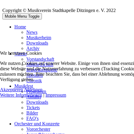
Copyright © Musikverein Stadtkapelle Ditzingen e. V. 2022
Mobile Menu Toggle
Home
News
Musikerheim
Downloads
Archiv
Wir benutzen Cookies
Verein
Vorstandschaft
Wir nutzen Cookies auf unserer Website. Einige von ihnen sind essenzie
Mitgliedschaft
diese Website und die Nutzererfahrung zu verbessern (Tracking Cookies
Imagekampagne
zulassen möchten. Bitte beachten Sie, dass bei einer Ablehnung womögli
Spenden
Verfügung stehen.
Chronik
Musikfest
Akzeptieren
Ablehnen
Programm
Weitere Informationen
|
Impressum
Anfahrt
Downloads
Tickets
Bilder
FAQ's
Orchester und Konzerte
Vororchester