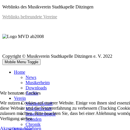
Weblinks des Musikverein Stadtkapelle Ditzingen
Weblinks befreundete Vereine
Copyright © Musikverein Stadtkapelle Ditzingen e. V. 2022
Mobile Menu Toggle
Home
News
Musikerheim
Downloads
Wir benutzen Cookies
Archiv
Verein
Wir nutzen Cookies auf unserer Website. Einige von ihnen sind essenzie
Vorstandschaft
diese Website und die Nutzererfahrung zu verbessern (Tracking Cookies
Mitgliedschaft
zulassen möchten. Bitte beachten Sie, dass bei einer Ablehnung womögli
Imagekampagne
Verfügung stehen.
Spenden
Chronik
Akzeptieren
Ablehnen
Musikfest