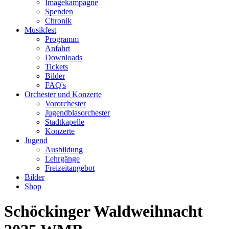
Imagekampagne
Spenden
Chronik
Musikfest
Programm
Anfahrt
Downloads
Tickets
Bilder
FAQ's
Orchester und Konzerte
Vororchester
Jugendblasorchester
Stadtkapelle
Konzerte
Jugend
Ausbildung
Lehrgänge
Freizeitangebot
Bilder
Shop
Schöckinger Waldweihnacht