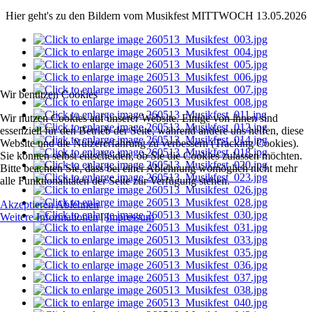
Hier geht's zu den Bildern vom Musikfest MITTWOCH 13.05.2026
Wir benutzen Cookies
Wir nutzen Cookies auf unserer Website. Einige von ihnen sind
essenziell für den Betrieb der Seite, während andere uns helfen, diese
Website und die Nutzererfahrung zu verbessern (Tracking Cookies).
Sie können selbst entscheiden, ob Sie die Cookies zulassen möchten.
Bitte beachten Sie, dass bei einer Ablehnung womöglich nicht mehr
alle Funktionalitäten der Seite zur Verfügung stehen.
Akzeptieren
Ablehnen
Weitere Informationen
|
Impressum