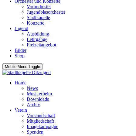
Orchester und Konzerte
Vororchester
Jugendblasorchester
Stadtkapelle
Konzerte
Jugend
Ausbildung
Lehrgänge
Freizeitangebot
Bilder
Shop
Mobile Menu Toggle
Home
News
Musikerheim
Downloads
Archiv
Verein
Vorstandschaft
Mitgliedschaft
Imagekampagne
Spenden