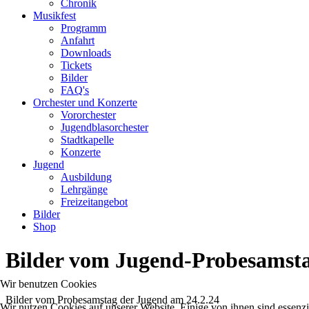
Chronik
Musikfest
Programm
Anfahrt
Downloads
Tickets
Bilder
FAQ's
Orchester und Konzerte
Vororchester
Jugendblasorchester
Stadtkapelle
Konzerte
Jugend
Ausbildung
Lehrgänge
Freizeitangebot
Bilder
Shop
Bilder vom Jugend-Probesamst
Wir benutzen Cookies
Bilder vom Probesamstag der Jugend am 24.2.24
Wir nutzen Cookies auf unserer Website. Einige von ihnen sind essenzi