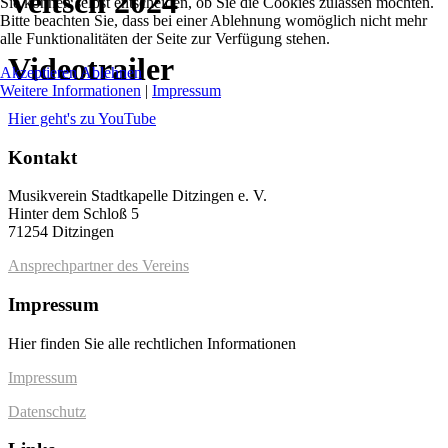
Veitsch 2024
Sie können selbst entscheiden, ob Sie die Cookies zulassen möchten.
Bitte beachten Sie, dass bei einer Ablehnung womöglich nicht mehr
alle Funktionalitäten der Seite zur Verfügung stehen.
Videotrailer
Akzeptieren
Ablehnen
Weitere Informationen
|
Impressum
Hier geht's zu YouTube
Kontakt
Musikverein Stadtkapelle Ditzingen e. V.
Hinter dem Schloß 5
71254 Ditzingen
Ansprechpartner des Vereins
Impressum
Hier finden Sie alle rechtlichen Informationen
Impressum
Datenschutz