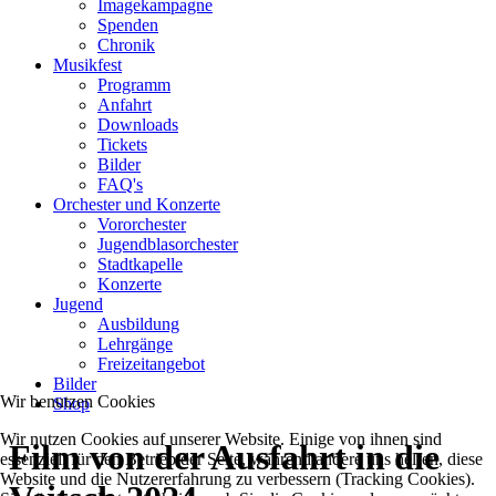
Imagekampagne
Spenden
Chronik
Musikfest
Programm
Anfahrt
Downloads
Tickets
Bilder
FAQ's
Orchester und Konzerte
Vororchester
Jugendblasorchester
Stadtkapelle
Konzerte
Jugend
Ausbildung
Lehrgänge
Freizeitangebot
Bilder
Wir benutzen Cookies
Shop
Wir nutzen Cookies auf unserer Website. Einige von ihnen sind
Film von der Ausfahrt in die
essenziell für den Betrieb der Seite, während andere uns helfen, diese
Website und die Nutzererfahrung zu verbessern (Tracking Cookies).