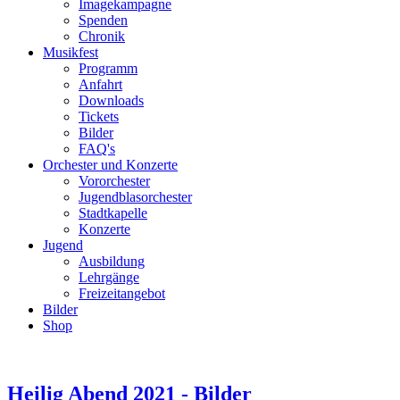
Imagekampagne
Spenden
Chronik
Musikfest
Programm
Anfahrt
Downloads
Tickets
Bilder
FAQ's
Orchester und Konzerte
Vororchester
Jugendblasorchester
Stadtkapelle
Konzerte
Jugend
Ausbildung
Lehrgänge
Freizeitangebot
Bilder
Shop
Heilig Abend 2021 - Bilder