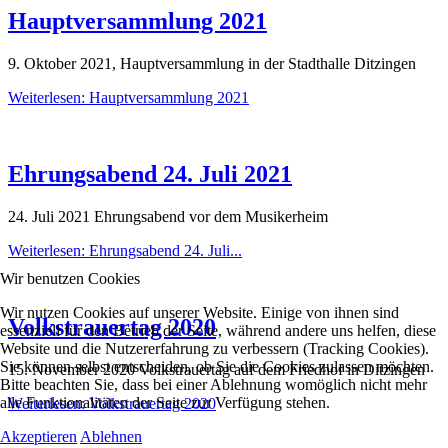
Hauptversammlung 2021
9. Oktober 2021, Hauptversammlung in der Stadthalle Ditzingen
Weiterlesen: Hauptversammlung 2021
Ehrungsabend 24. Juli 2021
24. Juli 2021 Ehrungsabend vor dem Musikerheim
Weiterlesen: Ehrungsabend 24. Juli...
Wir benutzen Cookies
Wir nutzen Cookies auf unserer Website. Einige von ihnen sind
Volkstrauertag 2020
essenziell für den Betrieb der Seite, während andere uns helfen, diese
Website und die Nutzererfahrung zu verbessern (Tracking Cookies).
Sie können selbst entscheiden, ob Sie die Cookies zulassen möchten.
15. November 2020 Volkstrauertag auf dem Friedhof in Ditzingen
Bitte beachten Sie, dass bei einer Ablehnung womöglich nicht mehr
alle Funktionalitäten der Seite zur Verfügung stehen.
Weiterlesen: Volkstrauertag 2020
Akzeptieren
Ablehnen