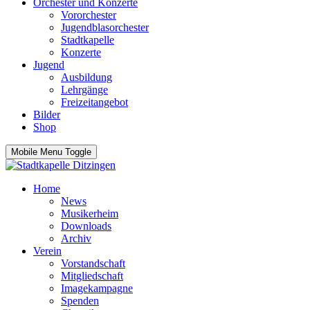
Orchester und Konzerte
Vororchester
Jugendblasorchester
Stadtkapelle
Konzerte
Jugend
Ausbildung
Lehrgänge
Freizeitangebot
Bilder
Shop
Mobile Menu Toggle
Home
News
Musikerheim
Downloads
Archiv
Verein
Vorstandschaft
Mitgliedschaft
Imagekampagne
Spenden