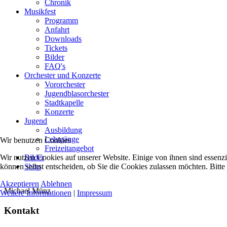
Chronik
Musikfest
Programm
Anfahrt
Downloads
Tickets
Bilder
FAQ's
Orchester und Konzerte
Vororchester
Jugendblasorchester
Stadtkapelle
Konzerte
Jugend
Ausbildung
Lehrgänge
Wir benutzen Cookies
Freizeitangebot
Wir nutzen Cookies auf unserer Website. Einige von ihnen sind essenzi
Bilder
können selbst entscheiden, ob Sie die Cookies zulassen möchten. Bitte
Shop
Akzeptieren
Ablehnen
Michael Münz
Weitere Informationen
|
Impressum
Kontakt