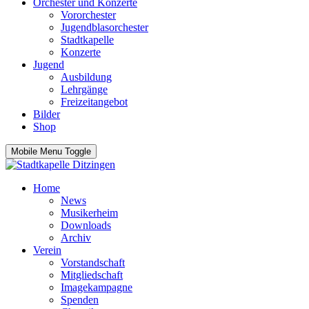
Orchester und Konzerte
Vororchester
Jugendblasorchester
Stadtkapelle
Konzerte
Jugend
Ausbildung
Lehrgänge
Freizeitangebot
Bilder
Shop
Mobile Menu Toggle
Home
News
Musikerheim
Downloads
Archiv
Verein
Vorstandschaft
Mitgliedschaft
Imagekampagne
Spenden